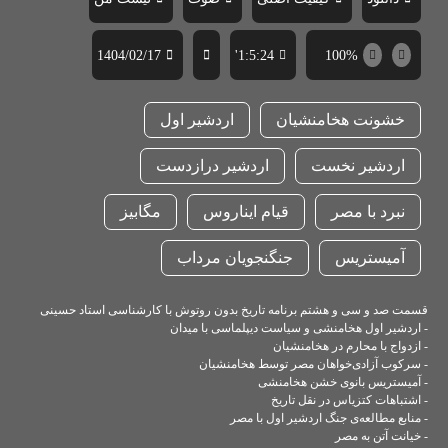
1404/02/17
1:5:24'
100%
خشونت هخامنشیان
اردشیر اول
اردشیر نخست
اردشیر درازدست
نبرد با مصر
قیام ایناروس
مگابیز
آمیستریس
جنگنجویان مرداب
قسمت صد و سی و هشتم برنامه تاریخ بدون روتوش با کارشناسی استاد حسینی
- اردشیر اول هخامنشی و سیاست دیپلماسی با میدان
- ازدواج با محارم در هخامنشیان
- سرکوب آزادی‌خواهان مصر توسط هخامنشیان
- آمیستریس بانوی خشن هخامنشی
- اشتباهات کتزیاس در نقل تاریخ
- منابع مطالعه‌ی جنگ اردشیر اول با مصر
- خیانت آتن به مصر