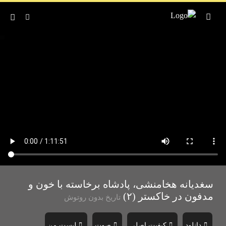
سغدیانه هخامنشی، پادشاه برخاسته با خون و
مدفون در خاکستر (۲)
تاریخ بدون روتوش
دانلود
کیفیت اصلی
صوت
لیست من