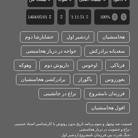
1404/05/01
1:11:51'
100%
هخامنشیان
اردشیر اول
خشایارشا دوم
سغدیانه برادرکش
خواجه در دربار هخامنشی
فرناکی
اوخوس
داریوش دوم
وهوکه
بغورزوس
باگوراز
برادرکشی هخامنشیان
فرزندان نامشروع
نزاع در جانشینی
افول هخامنشیان
قسمت صد وچهل و سوم برنامه تاریخ بدون روتوش با کارشناسی استاد حسینی
- نزاع و خشونت در دربار هخامنشی
- جنگ قدرت بین فرزندان نامشروع اردشیر اول