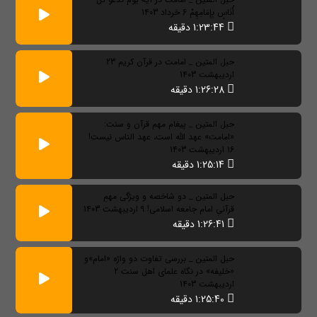
أُنَاسٍ بِإِمَامِهِمْ 6 خرداد 1403
1:23:44 دقیقه
حبل المتین _ امامت در قرآن کریم 23
اردیبهشت 1403
1:26:28 دقیقه
حبل المتین _ پیغام مهم قرآن و سنت:
«امامت» عهد الله است، عهد الناس نیست!
16 اردیبهشت 1403
1:25:14 دقیقه
حبل المتین _ دو شاخصه و ویژگی مهمِ
قرآنیِ امام جامعه اسلامی! 9 اردیبهشت 1403
1:26:41 دقیقه
حبل المتین _ بررسی تفاوت دو واژه «امام»و
«خلیفه» در نگاه علمای اهل سنت 2
اردیبهشت 1403
1:25:40 دقیقه