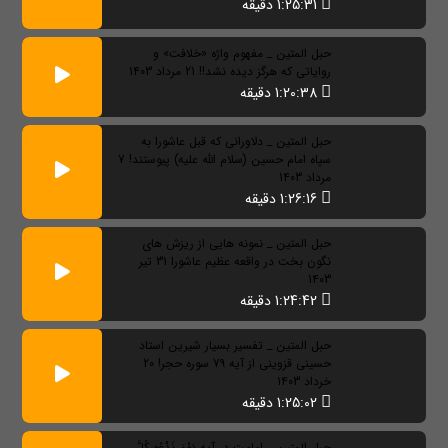
1:25:31 دقیقه
حبل المتین _ مفهوم واژه «خلافت» و
روایاتی که هرگز دیده نشد!! 21 مرداد 1403
1:20:38 دقیقه
حبل المتین _ دلاورانی که قبل عاشورا به
سپاه امام حسین (سلام الله علیه) پیوستند! 7
مرداد 1403
1:26:16 دقیقه
حبل المتین _ نمونه هایی از ریزش های
نگون بخت در واقعه عظیم عاشورا 31 تیر
1403
1:24:42 دقیقه
حبل المتین _ تفسیر بسیار شیرین استاد
حسینی قزوینی از آیه 79 سوره حجر! 20
خرداد 1403
1:25:02 دقیقه
حبل المتین _ امامت در آیه يَوْمَ نَدْعُو كُلَّ