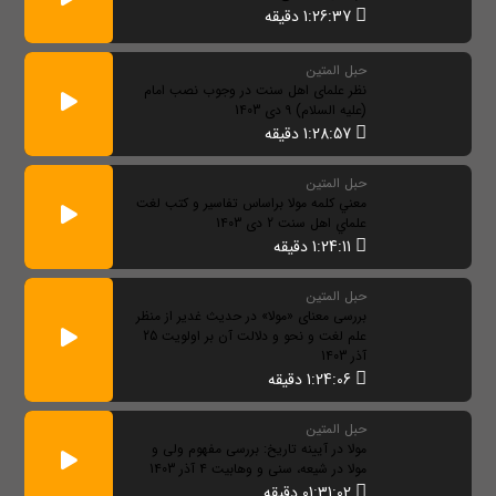
1:26:37 دقیقه
حبل المتین
نظر علمای اهل سنت در وجوب نصب امام
(علیه السلام) 9 دی 1403
1:28:57 دقیقه
حبل المتین
معني كلمه مولا براساس تفاسير و كتب لغت
علماي اهل سنت 2 دی 1403
1:24:11 دقیقه
حبل المتین
بررسی معنای «مولا» در حدیث غدیر از منظر
علم لغت و نحو و دلالت آن بر اولویت 25
آذر 1403
1:24:06 دقیقه
حبل المتین
مولا در آیینه تاریخ: بررسی مفهوم ولی و
مولا در شیعه، سنی و وهابیت 4 آذر 1403
01:31:02 دقیقه