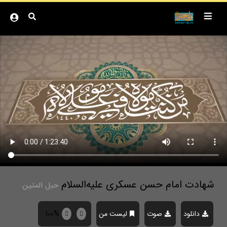
شهادت امام حسن عسکری علیه‌السلام
حبل المتین
دانلود
صوت
لیست من
100%