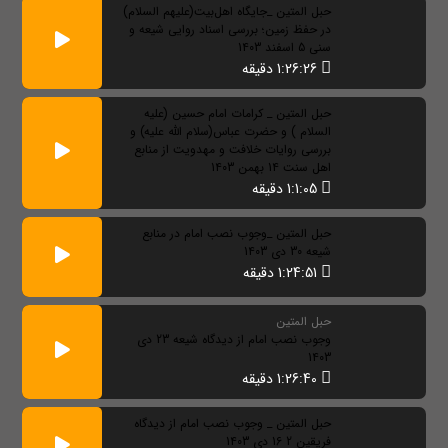
حبل المتین _جایگاه اهل‌بیت(علیهم السلام)
در حفظ زمین؛ بررسی اسناد روایی شیعه و
سنی 5 اسفند 1403
1:26:26 دقیقه
حبل المتین _ کرامات امام حسین (علیه
السلام ) و حضرت عباس(سلام الله علیه) و
بررسی روایات خلافت و مهدویت از منابع
اهل سنت 14 بهمن 1403
1:1:05 دقیقه
حبل المتین _وجوب نصب امام در منابع
شیعه 30 دی 1403
1:24:51 دقیقه
حبل المتین
وجوب نصب امام از دیدگاه شیعه 23 دی
1403
1:26:40 دقیقه
حبل المتین _ وجوب نصب امام از دیدگاه
فریقین 2 16 دی 1403