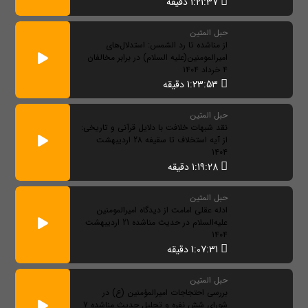
1:21:37 دقیقه
حبل المتین
از مناشده تا رد الشمس: استدلال‌های
امیرالمومنین(علیه السلام) در برابر مخالفان
4 خرداد 1404
1:23:53 دقیقه
حبل المتین
نقد شبهات خلافت با دلایل قرآنی و تاریخی:
از آیه استخلاف تا سقیفه 28 اردیبهشت
1404
1:19:28 دقیقه
حبل المتین
ادله عقلی امامت از دیدگاه امیرالمومنین
علیه‌السلام در حدیث مناشده 21 اردیبهشت
1404
1:07:31 دقیقه
حبل المتین
بررسی احتجاجات امیرالمؤمنین (ع) در
شورای شش نفره و تحلیل حدیث مناشده 7