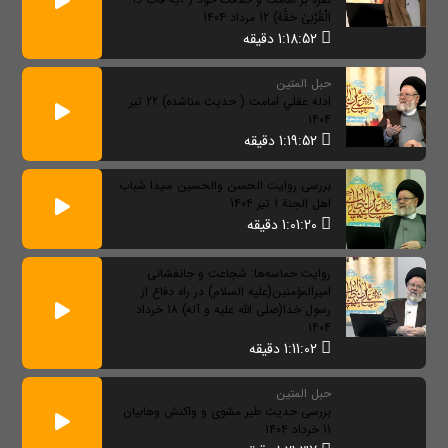
الْقُرْبَىٰ حَقَّهُ) 12 مرداد 1404
1:18:52 دقیقه
حبل المتین
ادله عقلي امامت ( حديث مناشده) 22 تیر
1404
1:19:52 دقیقه
بررسی روایت الحسن والحسین سیدا شباب
اهل الجنة 1 تیر 1404
1:01:20 دقیقه
روایت حماسه‌ها: شجاعت و جانفشانی
امیرالمؤمنین(علیه السلام) در راه دفاع از
رسول خدا(صلی الله علیه و آله) 18 خرداد
1404
1:11:02 دقیقه
حبل المتین
بررسی حدیث طیر مشوی و واکنش وهابیان
11 خرداد 1404