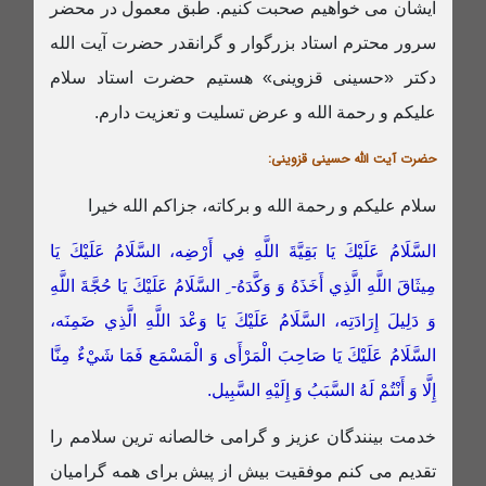
ایشان می خواهیم صحبت کنیم. طبق معمول در محضر
سرور محترم استاد بزرگوار و گرانقدر حضرت آیت الله
دکتر «حسینی قزوینی» هستیم حضرت استاد سلام
علیکم و رحمة الله و عرض تسلیت و تعزیت دارم.
حضرت آیت الله حسینی قزوینی:
سلام علیکم و رحمة الله و برکاته، جزاکم الله خیرا
السَّلَامُ عَلَيْكَ يَا بَقِيَّةَ اللَّهِ فِي أَرْضِه،‏ السَّلَامُ عَلَيْكَ يَا
مِيثَاقَ اللَّهِ الَّذِي أَخَذَهُ وَ وَكَّدَهُ- ِ السَّلَامُ عَلَيْكَ يَا حُجَّةَ اللَّهِ
وَ دَلِيلَ إِرَادَتِه‏، السَّلَامُ عَلَيْكَ يَا وَعْدَ اللَّهِ الَّذِي ضَمِنَه‏،
السَّلَامُ عَلَيْكَ يَا صَاحِبَ الْمَرْأَى وَ الْمَسْمَع‏ فَمَا شَيْ‏ءٌ مِنَّا
إِلَّا وَ أَنْتُمْ لَهُ السَّبَبُ وَ إِلَيْهِ السَّبِيل.
خدمت بینندگان عزیز و گرامی خالصانه ترین سلامم را
تقدیم می کنم موفقیت بیش از پیش برای همه گرامیان