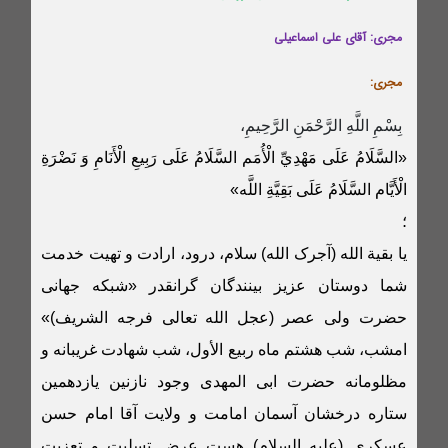
مجری: آقای علی اسماعیلی
مجری:
بِسْمِ اللَّهِ الرَّحْمَنِ الرَّحِيمِ،
«السَّلَامُ عَلَى مَهْدِيِّ الْأُمَم‏ السَّلَامُ عَلَى رَبِيعِ الْأَنَامِ وَ نَضْرَةِ
الْأَيَّام‏ السَّلَامُ عَلَى بَقِيَّةِ اللَّه‏»
؛
یا بقیة الله (آجرک الله) سلام، درود، ارادت و تهیت خدمت
شما دوستان عزیز بینندگان گرانقدر «شبکه جهانی
حضرت ولی عصر (عجل الله تعالی فرجه الشریف)»
امشب، شب هشتم ماه ربیع الأول، شب شهادت غریبانه و
مظلومانه حضرت ابی المهدی وجود نازنین یازدهمین
ستاره درخشان آسمان امامت و ولایت آقا امام حسن
عسکری (علیه السلام) هست عرض تسلیت و تعزیت