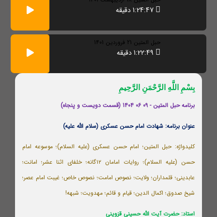
1:24:47 دقیقه
حبل المتین 21 فروردین 1401
1:22:49 دقیقه
بِسْمِ اللَّهِ الرَّحْمَنِ الرَّحِيمِ
برنامه حبل المتین - 09 06 1404 (قسمت دویست و پنجاه)
عنوان برنامه: شهادت امام حسن عسکری (سلام الله علیه)
کلیدواژه: حبل المتین؛ امام حسن عسکری (علیه السلام)؛ موسوعه امام
حسن (علیه السلام)؛ روایات امامان ۱۲گانه؛ خلفای اثنا عشر؛ امانت؛
عابدینی؛ قلمداران؛ ولایت؛ نصوص امامت؛ نصوص خاص؛ غیبت امام عصر؛
شیخ صدوق؛ اکمال الدین؛ قیام و قائم؛ مهدویت؛ شبهه!
استاد: حضرت آیت الله حسینی قزوینی