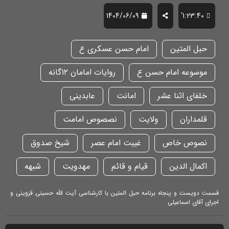
1404/06/09
1:23:40'
حبل المتین
امام حسن عسکری ع
موسوعه امام حسن ع
روایات امامان ۱۲گانه
خلفای اثنا عشر
امانت
عابدینی
قلمداران
ولایت
نصصوص امامت
نصوص خاص
غیبت امام عصر
شیخ صدوق
اکمال الدین
قیام و قائم
مهدویت
شبهه
قسمت دویست و پنجاه برنامه حبل المتین با کارشناسی آیت الله حسینی قزوینی و
اجرای آقای اسماعیلی