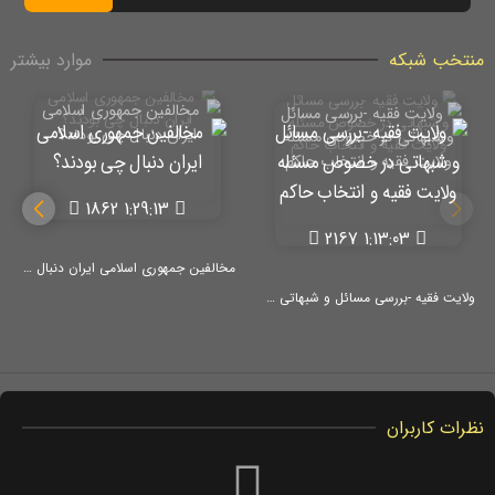
منتخب شبکه
موارد بیشتر
1862
1:29:13
2167
1:13:03
مخالفین جمهوری اسلامی ایران دنبال چی بودند؟
ولایت فقیه -بررسی مسائل و شبهاتی در خصوص مسئله ولایت فقیه و انتخاب حاکم
نظرات کاربران