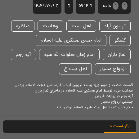
1404/07/09
59:14'
100%
تریبون آزاد
اهل سنت
وهابیت
مناظره
گفتگو
امام حسن عسکری علیه السلام
نماز باران
امام زمان صلوات الله علیه
آیه رجم
ازدواج مسیار
اهل بیت ع
قسمت شصت و سوم ویژه برنامه تریبون آزاد با کارشناسی حجت الاسلام یزدانی
هدایت مردم توسط امام عسکری علیه السلام در ماجرای نماز باران
آیه رجم در روایات فریقین
چیستی ازدواج مسیار
حکم کسی که به اهل بیت علیهم السلام توهین کند
دیگر قسمت ها