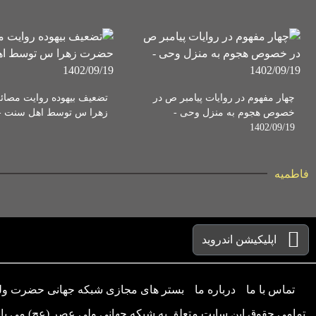
چهار مفهوم در روایات پیامبر ص در
تضعیف بیهوده روایت مص
خصوص هجوم به منزل وحی -
زهرا س توسط اهل سنت - 402/09/19
1402/09/19
فاطمیه
اپلیکیشن اندروید
تماس با ما
درباره ما
بستر های مجازی شبکه جهانی حضرت و
تمامی حقوق این سایت متعلق به شبکه جهانی ولی عصر (عج) می با