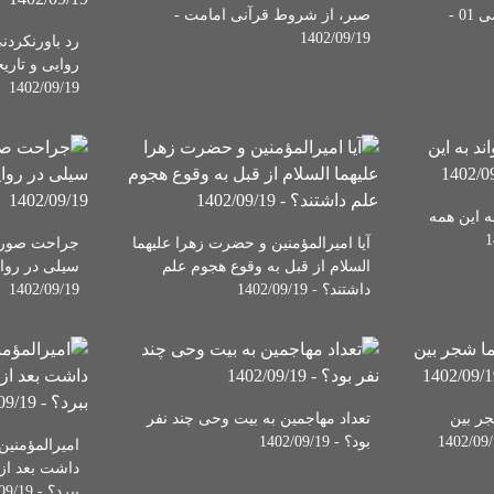
مجموعه پادکست‌های فاطمی 01 -
صبر، از شروط قرآنی امامت -
1402/09/19
رد باورنکردن
روایی و تار
1402/09/19
ه این همه
آیا امیرالمؤمنین و حضرت زهرا علیهما
جراحت صورت
السلام از قبل به وقوع هجوم علم
سیلی در روای
داشتند؟ - 1402/09/19
1402/09/19
ر بین
تعداد مهاجمین به بیت وحی چند نفر
بود؟ - 1402/09/19
امیرالمؤمنی
داشت بعد از
ببرد؟ - 1402/09/19