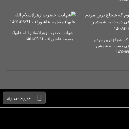
شهادت حضرت زهرا(سلام الله علیها)
مقدمه عاشوراء - 1401/05/31
که شجاع ترین مردم
هی دست به شمشیر
اندروید تی وی