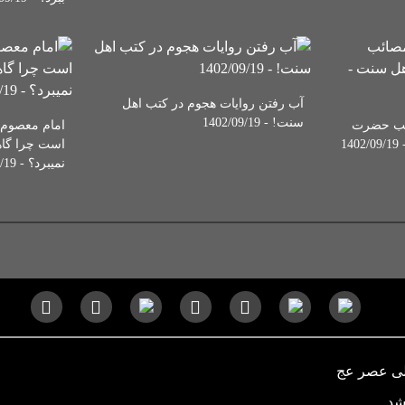
آب رفتن روایات هجوم در کتب اهل
سنت! - 1402/09/19
ائب حضرت
امام معصوم 
1
است چرا گا
نمیبرد؟ - 1402/09/19
لی عصر عج
شد