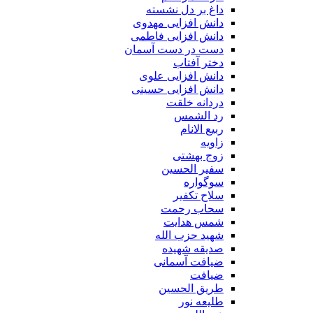
داغ بر دل نشسته
دانش افزایی مهدوی
دانش افزایی فاطمی
دست در دست آسمان
دختر آفتاب
دانش افزایی علوی
دانش افزایی حسینی
دردانه خلقت
رد الشمس
ربیع الانام
زاویه
زوج بهشتی
سفیر الحسین
سوگواره
سلاح تکفیر
سحاب رحمت
شمس هدایت
شهید حزب الله
صدیقه شهیده
ضیافت آسمانی
ضیافت
طریق الحسین
طلیعه نور