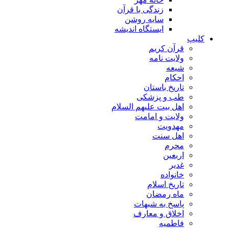
زندگی با قرآن
سایه روشن
ایستگاه اندیشه
کلیپ
قرآن کریم
ولایت نامه
شیعه
احکام
تاریخ باستان
طب و پزشکی
اهل بیت علیهم السلام
ولایت و امامت
مهدویت
اهل سنت
محرم
اربعین
غدیر
خانواده
تاریخ اسلام
ماه رمضان
پاسخ به شبهات
اخلاق و معارف
فاطمیه