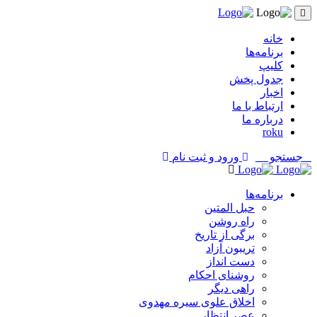
خانه
برنامه‌ها
کلیپ
جدول پخش
اخبار
ارتباط با ما
درباره ما
roku
جستجو
ورود و ثبت نام
برنامه‌ها
حبل المتین
راه روشن
برگی از تاریخ
تریبون آزاد
دست انداز
روشنای احکام
راهی دیگر
اخلاق علوی سیره مهدوی
عصر انتظار