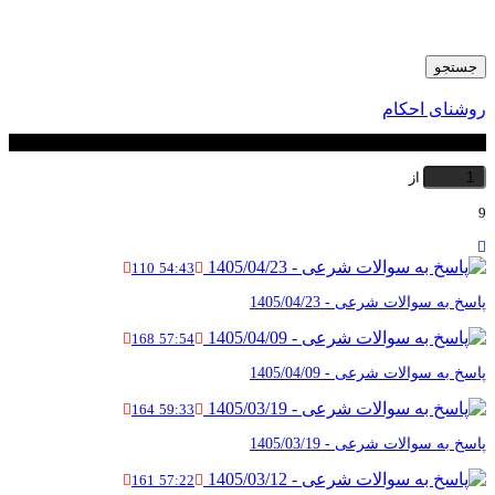
btn
جستجو
روشنای احکام
شماره صفحه
از
9
110
54:43
پاسخ به سوالات شرعی - 1405/04/23
168
57:54
پاسخ به سوالات شرعی - 1405/04/09
164
59:33
پاسخ به سوالات شرعی - 1405/03/19
161
57:22