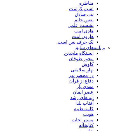
مناظره
نسیم کرامت
نبی صادق
نفس خاتم
نشست علمی
هادی امت
هارون امت
یک حرف بس است
برنامه‌های سابق
ایستگاه ملحدین
محور طوفان
کاوش
بهار سلامتی
در محضر نور
دفاع از قرآن
مهدی یار
عصر ایمان
آیه های رشد
آفتاب یلدا
کلمه طیبه
هویت
مسیر نجات
کتابخانه
خانه مهر