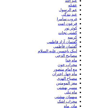
عید الله
عقیله
عم الرسول
عید بندگی
غروب سامرا
فرعون امت
کوثر نور
کشتی نجات
کریمه
گفتمان آزاد فاطمی
گفتمان فاطمی
لبیک یاحسین علیه السلام
مصابیح الدجی
ماه خدا
محراب خون
مع امام منصور
ماه چهل اختران
مصباح الهدی
معز المومنین
مسیر بهشتی
ماه نیلی
میهمان بهشتی
محراب اشک
مادر ماه