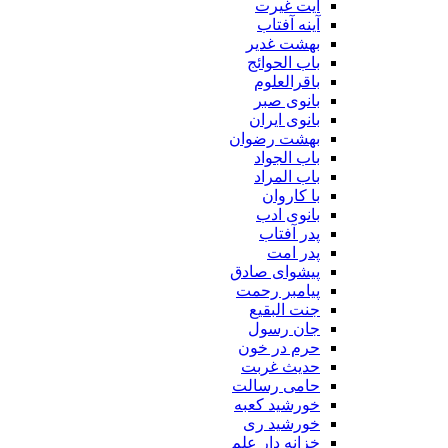
آیت غیرت
آینه آفتاب
بهشت غدیر
باب الحوائج
باقرالعلوم
بانوی صبر
بانوی ایران
بهشت رضوان
باب الجواد
باب المراد
با کاروان
بانوی ادب
پدر آفتاب
پدر امت
پیشوای صادق
پیامبر رحمت
جنت البقیع
جان رسول
حرم در خون
حدیث غربت
حامی رسالت
خورشید کعبه
خورشید ری
خزانه دار علم