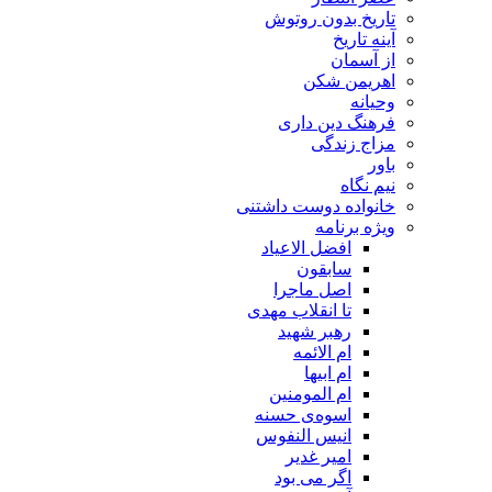
تاریخ بدون روتوش
آینه تاریخ
از آسمان
اهریمن شکن
وحیانه
فرهنگ دین داری
مزاج زندگی
باور
نیم نگاه
خانواده دوست داشتنی
ویژه برنامه
افضل الاعیاد
سابقون
اصل ماجرا
تا انقلاب مهدی
رهبر شهید
ام الائمه
ام ابیها
ام المومنین
اسوه‌ی حسنه
انیس النفوس
امیر غدیر
اگر می بود