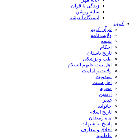
زندگی با قرآن
سایه روشن
ایستگاه اندیشه
کلیپ
قرآن کریم
ولایت نامه
شیعه
احکام
تاریخ باستان
طب و پزشکی
اهل بیت علیهم السلام
ولایت و امامت
مهدویت
اهل سنت
محرم
اربعین
غدیر
خانواده
تاریخ اسلام
ماه رمضان
پاسخ به شبهات
اخلاق و معارف
فاطمیه