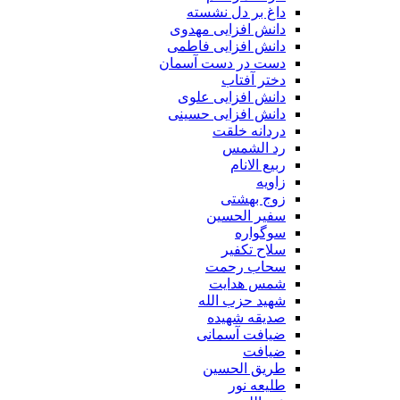
داغ بر دل نشسته
دانش افزایی مهدوی
دانش افزایی فاطمی
دست در دست آسمان
دختر آفتاب
دانش افزایی علوی
دانش افزایی حسینی
دردانه خلقت
رد الشمس
ربیع الانام
زاویه
زوج بهشتی
سفیر الحسین
سوگواره
سلاح تکفیر
سحاب رحمت
شمس هدایت
شهید حزب الله
صدیقه شهیده
ضیافت آسمانی
ضیافت
طریق الحسین
طلیعه نور