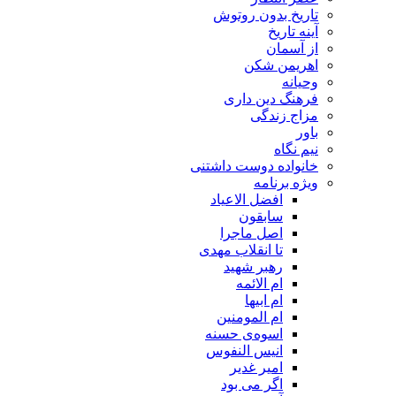
تاریخ بدون روتوش
آینه تاریخ
از آسمان
اهریمن شکن
وحیانه
فرهنگ دین داری
مزاج زندگی
باور
نیم نگاه
خانواده دوست داشتنی
ویژه برنامه
افضل الاعیاد
سابقون
اصل ماجرا
تا انقلاب مهدی
رهبر شهید
ام الائمه
ام ابیها
ام المومنین
اسوه‌ی حسنه
انیس النفوس
امیر غدیر
اگر می بود