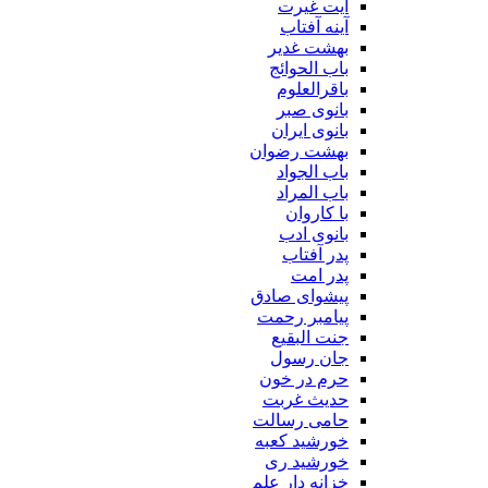
آیت غیرت
آینه آفتاب
بهشت غدیر
باب الحوائج
باقرالعلوم
بانوی صبر
بانوی ایران
بهشت رضوان
باب الجواد
باب المراد
با کاروان
بانوی ادب
پدر آفتاب
پدر امت
پیشوای صادق
پیامبر رحمت
جنت البقیع
جان رسول
حرم در خون
حدیث غربت
حامی رسالت
خورشید کعبه
خورشید ری
خزانه دار علم