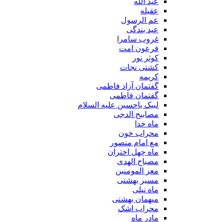
عید الله
عقیله
عم الرسول
عید بندگی
غروب سامرا
فرعون امت
کوثر نور
کشتی نجات
کریمه
گفتمان آزاد فاطمی
گفتمان فاطمی
لبیک یاحسین علیه السلام
مصابیح الدجی
ماه خدا
محراب خون
مع امام منصور
ماه چهل اختران
مصباح الهدی
معز المومنین
مسیر بهشتی
ماه نیلی
میهمان بهشتی
محراب اشک
مادر ماه