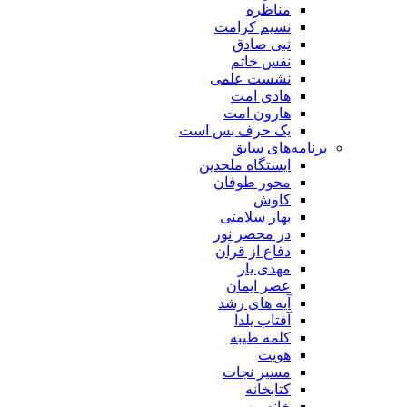
مناظره
نسیم کرامت
نبی صادق
نفس خاتم
نشست علمی
هادی امت
هارون امت
یک حرف بس است
برنامه‌های سابق
ایستگاه ملحدین
محور طوفان
کاوش
بهار سلامتی
در محضر نور
دفاع از قرآن
مهدی یار
عصر ایمان
آیه های رشد
آفتاب یلدا
کلمه طیبه
هویت
مسیر نجات
کتابخانه
خانه مهر