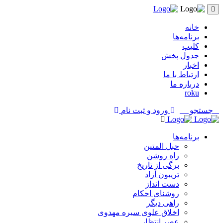
خانه
برنامه‌ها
کلیپ
جدول پخش
اخبار
ارتباط با ما
درباره ما
roku
جستجو
ورود و ثبت نام
برنامه‌ها
حبل المتین
راه روشن
برگی از تاریخ
تریبون آزاد
دست انداز
روشنای احکام
راهی دیگر
اخلاق علوی سیره مهدوی
عصر انتظار