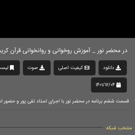
در محضر نور _ آموزش روخوانی و روانخوانی قرآن کریم
دانلود
کیفیت اصلی
صوت
لیست
1401/12/04
قسمت ششم برنامه در محضر نور با اجرای استاد تقی پور و حضور ا
منتخب شبکه