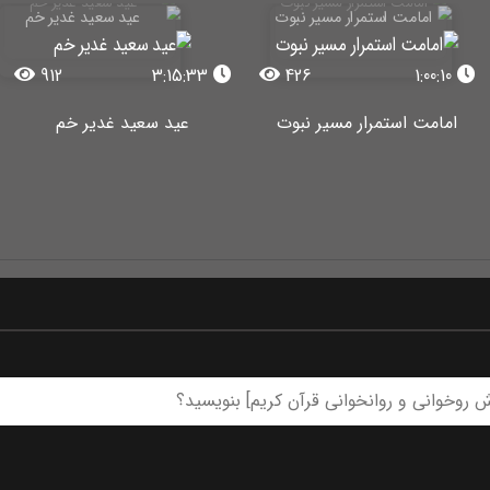
912
3:15:33
426
1:00:10
امامت استمرار مسیر نبوت
عید سعید غدیر خم