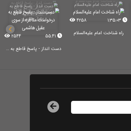
4258
1:35:03
راه شناخت امام علیه‌السلام
2544
55:41
دست انداز - پاسخ قاطع به درخواست مناظره از سوی عقیل هاشمی