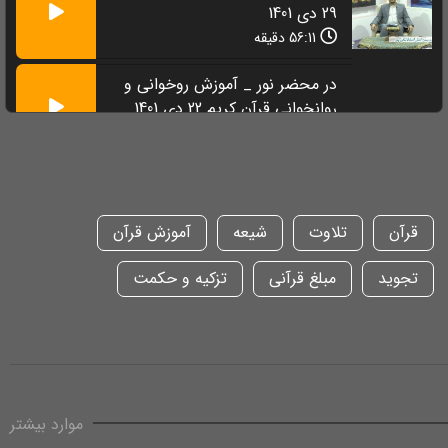
29 دی 1401
56:11 دقیقه
در محضر نور _ آموزش روخوانی و
روانخوانی قرآن کریم 22 دی 1401
53:31 دقیقه
قرآن
تلاوت
شیعه
آموزش قرآن
تجوید
مبلغ قرآنی
تزکیه و حکمت
موارد بیشتر