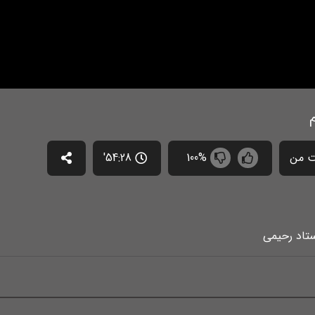
 من
100%
54:28'
ستاد رحیمی