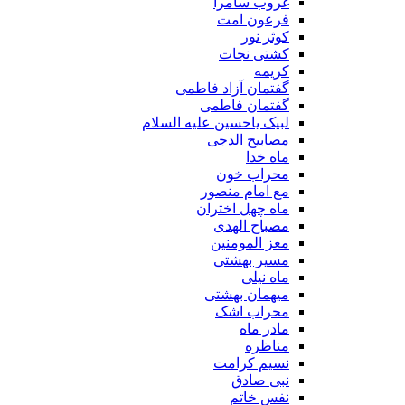
غروب سامرا
فرعون امت
کوثر نور
کشتی نجات
کریمه
گفتمان آزاد فاطمی
گفتمان فاطمی
لبیک یاحسین علیه السلام
مصابیح الدجی
ماه خدا
محراب خون
مع امام منصور
ماه چهل اختران
مصباح الهدی
معز المومنین
مسیر بهشتی
ماه نیلی
میهمان بهشتی
محراب اشک
مادر ماه
مناظره
نسیم کرامت
نبی صادق
نفس خاتم