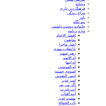
وحیانه
فرهنگ دین داری
مزاج زندگی
باور
نیم نگاه
خانواده دوست داشتنی
ویژه برنامه
افضل الاعیاد
سابقون
اصل ماجرا
تا انقلاب مهدی
رهبر شهید
ام الائمه
ام ابیها
ام المومنین
اسوه‌ی حسنه
انیس النفوس
امیر غدیر
اگر می بود
آیت غیرت
آینه آفتاب
بهشت غدیر
باب الحوائج