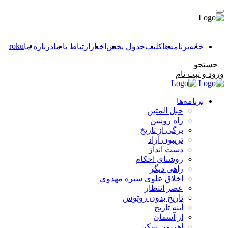
roku
خانه
برنامه‌ها
کلیپ
جدول پخش
اخبار
ارتباط با ما
درباره ما
جستجو
ورود و ثبت نام
برنامه‌ها
حبل المتین
راه روشن
برگی از تاریخ
تریبون آزاد
دست انداز
روشنای احکام
راهی دیگر
اخلاق علوی سیره مهدوی
عصر انتظار
تاریخ بدون روتوش
آینه تاریخ
از آسمان
اهریمن شکن