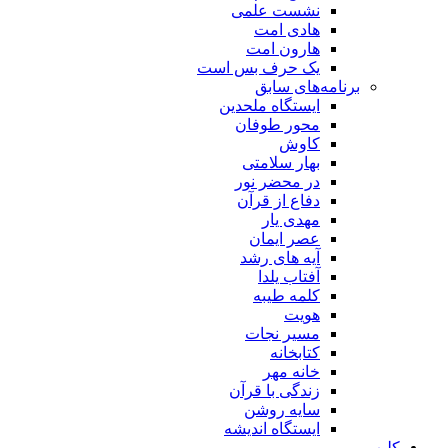
نشست علمی
هادی امت
هارون امت
یک حرف بس است
برنامه‌های سابق
ایستگاه ملحدین
محور طوفان
کاوش
بهار سلامتی
در محضر نور
دفاع از قرآن
مهدی یار
عصر ایمان
آیه های رشد
آفتاب یلدا
کلمه طیبه
هویت
مسیر نجات
کتابخانه
خانه مهر
زندگی با قرآن
سایه روشن
ایستگاه اندیشه
کلیپ