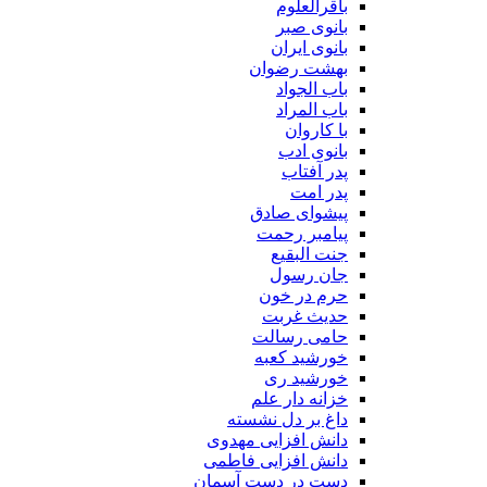
باقرالعلوم
بانوی صبر
بانوی ایران
بهشت رضوان
باب الجواد
باب المراد
با کاروان
بانوی ادب
پدر آفتاب
پدر امت
پیشوای صادق
پیامبر رحمت
جنت البقیع
جان رسول
حرم در خون
حدیث غربت
حامی رسالت
خورشید کعبه
خورشید ری
خزانه دار علم
داغ بر دل نشسته
دانش افزایی مهدوی
دانش افزایی فاطمی
دست در دست آسمان