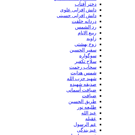
دختر آفتاب
دانش افزایی علوی
دانش افزایی حسینی
دردانه خلقت
رد الشمس
ربیع الانام
زاویه
زوج بهشتی
سفیر الحسین
سوگواره
سلاح تکفیر
سحاب رحمت
شمس هدایت
شهید حزب الله
صدیقه شهیده
ضیافت آسمانی
ضیافت
طریق الحسین
طلیعه نور
عید الله
عقیله
عم الرسول
عید بندگی