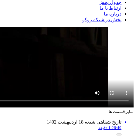
جدول پخش
ارتباط با ما
درباره ما
پخش در شبکه روکو
سایر قسمت ها
تاریخ شفاهی شیعه 18 اردیبهشت 1402
1:26:49 دقیقه