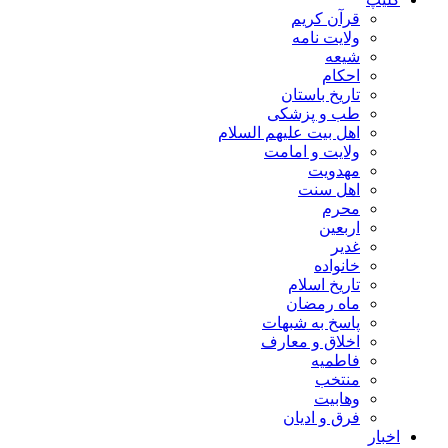
قرآن کریم
ولایت نامه
شیعه
احکام
تاریخ باستان
طب و پزشکی
اهل بیت علیهم السلام
ولایت و امامت
مهدویت
اهل سنت
محرم
اربعین
غدیر
خانواده
تاریخ اسلام
ماه رمضان
پاسخ به شبهات
اخلاق و معارف
فاطمیه
منتخب
وهابیت
فرق و ادیان
اخبار