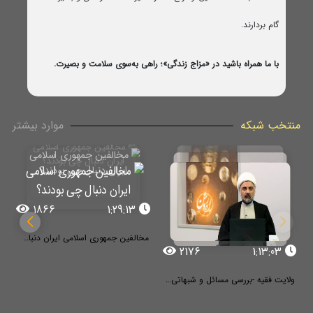
گام بردارند.
با ما همراه باشید در «مزاج زندگی»؛ راهی به‌سوی سلامت و بصیرت.
منتخب شبکه
موارد بیشتر
1866
1:29:13
مخالفین جمهوری اسلامی ایران دنبال چی بودند؟
2176
1:13:03
ولایت فقیه -بررسی مسائل و شبهاتی در خصوص مسئله ولایت فقیه و انتخاب حاکم