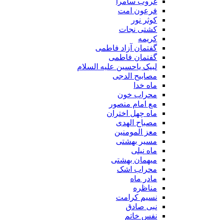
غروب سامرا
فرعون امت
کوثر نور
کشتی نجات
کریمه
گفتمان آزاد فاطمی
گفتمان فاطمی
لبیک یاحسین علیه السلام
مصابیح الدجی
ماه خدا
محراب خون
مع امام منصور
ماه چهل اختران
مصباح الهدی
معز المومنین
مسیر بهشتی
ماه نیلی
میهمان بهشتی
محراب اشک
مادر ماه
مناظره
نسیم کرامت
نبی صادق
نفس خاتم