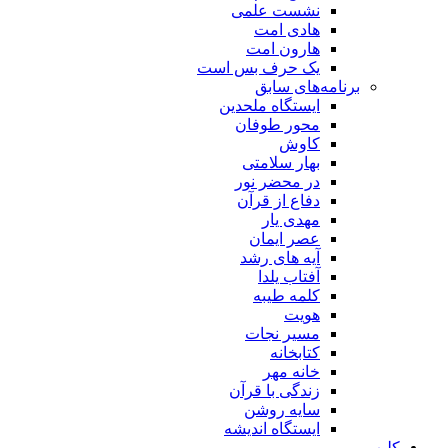
نشست علمی
هادی امت
هارون امت
یک حرف بس است
برنامه‌های سابق
ایستگاه ملحدین
محور طوفان
کاوش
بهار سلامتی
در محضر نور
دفاع از قرآن
مهدی یار
عصر ایمان
آیه های رشد
آفتاب یلدا
کلمه طیبه
هویت
مسیر نجات
کتابخانه
خانه مهر
زندگی با قرآن
سایه روشن
ایستگاه اندیشه
کلیپ