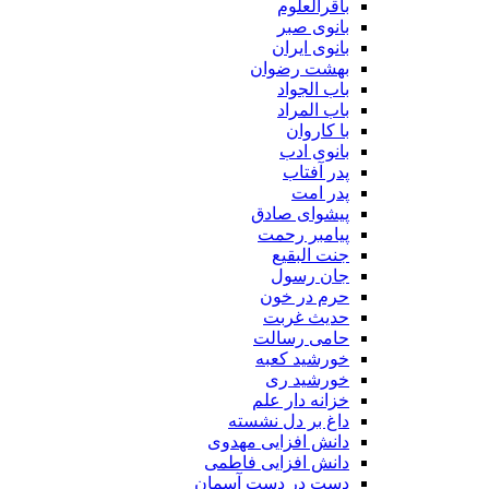
باقرالعلوم
بانوی صبر
بانوی ایران
بهشت رضوان
باب الجواد
باب المراد
با کاروان
بانوی ادب
پدر آفتاب
پدر امت
پیشوای صادق
پیامبر رحمت
جنت البقیع
جان رسول
حرم در خون
حدیث غربت
حامی رسالت
خورشید کعبه
خورشید ری
خزانه دار علم
داغ بر دل نشسته
دانش افزایی مهدوی
دانش افزایی فاطمی
دست در دست آسمان