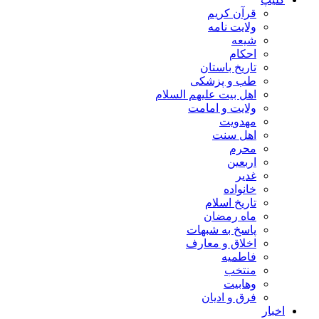
قرآن کریم
ولایت نامه
شیعه
احکام
تاریخ باستان
طب و پزشکی
اهل بیت علیهم السلام
ولایت و امامت
مهدویت
اهل سنت
محرم
اربعین
غدیر
خانواده
تاریخ اسلام
ماه رمضان
پاسخ به شبهات
اخلاق و معارف
فاطمیه
منتخب
وهابیت
فرق و ادیان
اخبار