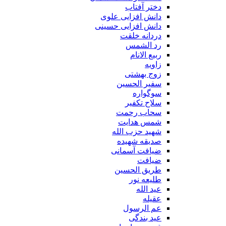
دختر آفتاب
دانش افزایی علوی
دانش افزایی حسینی
دردانه خلقت
رد الشمس
ربیع الانام
زاویه
زوج بهشتی
سفیر الحسین
سوگواره
سلاح تکفیر
سحاب رحمت
شمس هدایت
شهید حزب الله
صدیقه شهیده
ضیافت آسمانی
ضیافت
طریق الحسین
طلیعه نور
عید الله
عقیله
عم الرسول
عید بندگی