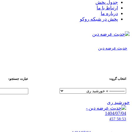
جدول پخش
ارتباط با ما
درباره ما
پخش در شبکه روکو
حدیث عرضه دین
انتخاب گروه:
عبارت جستجو:
خورشید ری
457
58:53