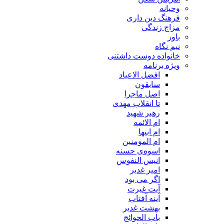
وحیانه
فرهنگ دین داری
مزاج زندگی
باور
نیم نگاه
خانواده دوست داشتنی
ویژه برنامه
افضل الاعیاد
سابقون
اصل ماجرا
تا انقلاب مهدی
رهبر شهید
ام الائمه
ام ابیها
ام المومنین
اسوه‌ی حسنه
انیس النفوس
امیر غدیر
اگر می بود
آیت غیرت
آینه آفتاب
بهشت غدیر
باب الحوائج