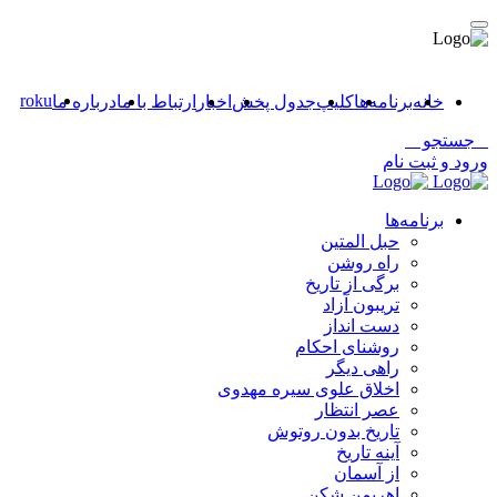
roku
خانه
برنامه‌ها
کلیپ
جدول پخش
اخبار
ارتباط با ما
درباره ما
جستجو
ورود و ثبت نام
برنامه‌ها
حبل المتین
راه روشن
برگی از تاریخ
تریبون آزاد
دست انداز
روشنای احکام
راهی دیگر
اخلاق علوی سیره مهدوی
عصر انتظار
تاریخ بدون روتوش
آینه تاریخ
از آسمان
اهریمن شکن