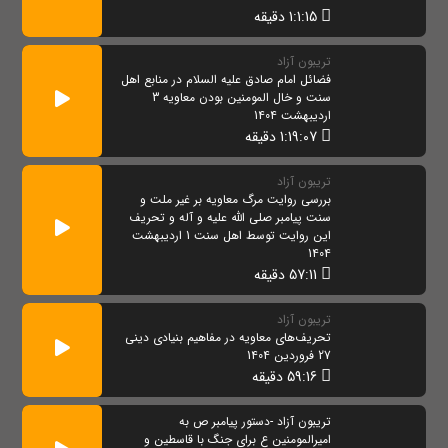
1:1:15 دقیقه
تریبون آزاد
فضائل امام صادق علیه السلام در منابع اهل
سنت و خال المومنین بودن معاویه 3
اردیبهشت 1404
1:19:07 دقیقه
تریبون آزاد
بررسی روایت مرگ معاویه بر غیر ملت و
سنت پیامبر صلی الله علیه و آله و تحریف
این روایت توسط اهل سنت 1 اردیبهشت
1404
57:11 دقیقه
تریبون آزاد
تحریف‌های معاویه در مفاهیم بنیادی دینی
27 فروردین 1404
59:16 دقیقه
تریبون آزاد -دستور پیامبر ص به
امیرالمومنین ع برای جنگ با قاسطین و