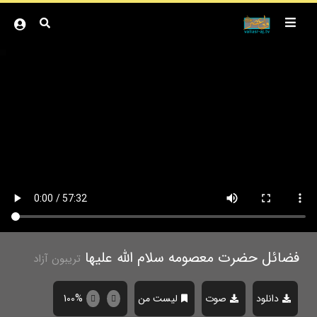
فضائل حضرت معصومه سلام الله علیها
تریبون آزاد
دانلود
صوت
لیست من
100%