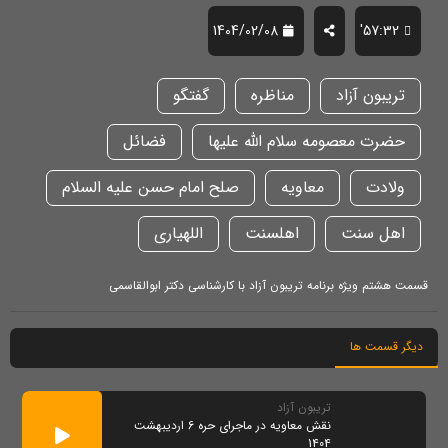
1404/02/08
57:32'
تریبون آزاد
مناظره
گفتگو
حضرت معصومه سلام الله علیها
فضائل
ولادت
معاویه
صلح امام حسن علیه السلام
اهل سنت
اهلسنت
اللهیاری
قسمت هشتم ویژه برنامه تریبون آزاد با کارشناسی دکتر ابوالقاسمی
دیگر قسمت ها
تریبون آزاد
نقش معاویه در ماجرای حره 6 اردیبهشت
1404