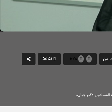
 من
100%
55:51'
 المسلمین دکتر جباری