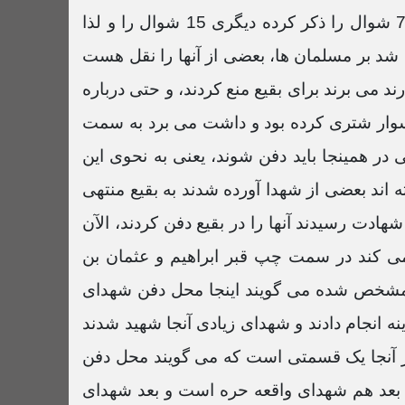
58:08 دقیقه
یکی ابن هشام است و دیگری واقدی سیره نویس و تاریخ اسلام نویس، اینها درباره تاریخ جنگ احد یکی 7 شوال را ذکر کرده دیگری 15 شوال را و لذا
ل های کهن سالروز جنگ احد هست، متأسفانه در جنگ احد 70 شهید تحمیل شد بر مسلمان ها، بعضی از آنها را نقل هست
رند می برند برای بقیع منع کردند، و حتی درباره
سوار شتری کرده بود و داشت می برد به سمت
 در همینجا باید دفن شوند، یعنی به نحوی این
ه اند بعضی از شهدا آورده شدند به بقیع منتهی
دت رسیدند آنها را در بقیع دفن کردند، الآن
می کند در سمت چپ قبر ابراهیم و عثمان بن
هی مشخص شده می گویند اینجا محل دفن شهدای
ایات فراوانی در مدینه انجام دادند و شهدای زیادی آنجا شهید شدند
د از آنجا یک قسمتی است که می گویند محل دفن
ت بعد هم شهدای واقعه حره است و بعد شهدای