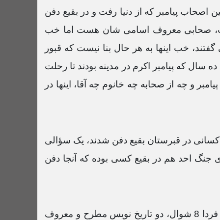
آینه تاریخ 30 اردیبهشت 1401
 اصحاب پیامبر که از دنیا رفت و در بقیع دفن
56:10 دقیقه
یست، صحابی معروف اسامی شان هست اما خب
آینه تاریخ 23 اردیبهشت 1401
گفتند، خب اینها به هر حال بنا نیست که قبور
56:06 دقیقه
 سال که پیامبر اکرم در مدینه بودند تا رحلت
امبر و چه از صحابه چه خانوم چه آقا، اینها در
آینه تاریخ 12 فروردین 1401
58:07 دقیقه
آینه تاریخ 27 اسفند 1400
سانی در قبرستان بقیع دفن شدند، یک سؤالی
55:16 دقیقه
جنگ احد هم در بقیع کسی بوده که آنجا دفن
آینه تاریخ 6 اسفند 1400
58:04 دقیقه
آینه تاریخ 29 بهمن 1400
بله در گزارش های مربوط به جنگ احد را خوب است فرمودید، چون الآن و امروز 7 شوال هست و فردا 8 شوال، دو تاریخ نویس مطرح و معروف