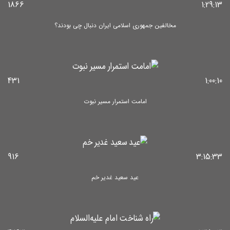
1866
1:29:13
مخالفین جمهوری اسلامی ایران دنبال چی بودند؟
431
1:00:10
امامت استمرار مسیر نبوت
916
3:15:33
عید سعید غدیر خم