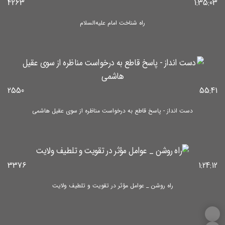
4263
1:35:03
راه شناخت امام علیه‌السلام
2550
55:41
دست انداز - پاسخ قاطع به درخواست مناظره از سوی عقیل هاشمی
3376
1:24:12
راه روشن _ عوامل مؤثر در تقویت و تلطیف ولایت