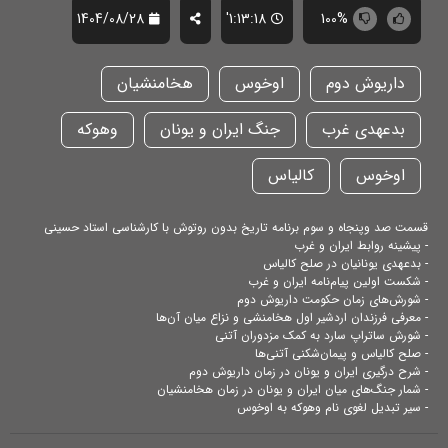
1404/08/28
1:13:18'
100%
داریوش دوم
اوخوس
هخامنشیان
بدعهدی غرب
جنگ ایران و یونان
وهوکه
اوخوس
کالیاس
قسمت صد وپنجاه و سوم برنامه تاریخ بدون روتوش با کارشناسی استاد حسینی
- پیشینه روابط ایران و غرب
- بدعهدی یونانیان در صلح کالیاس
- شکست اولین پیام‌نامه ایران و غرب
- شورش‌های زمان حکومت داریوش دوم
- معرفی فرزندان اردشیر اول هخامنشی و نزاع میان آن‌ها
- شورش ساتراپ سارد به کمک مزدوران آتنی
- صلح کالیاس و پیمان‌شکنی آتنی‌ها
- شرح درگیری ایران و یونان در زمان داریوش دوم
- شمار جنگ‌های میان ایران و یونان در زمان هخامنشیان
- سیر تبدیل لغوی نام وهوکه به اوخوس